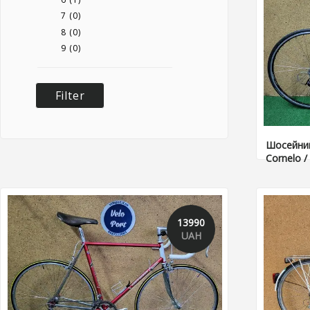
7
(0)
8
(0)
9
(0)
Шосейний
Cornelo 
13990
UAH