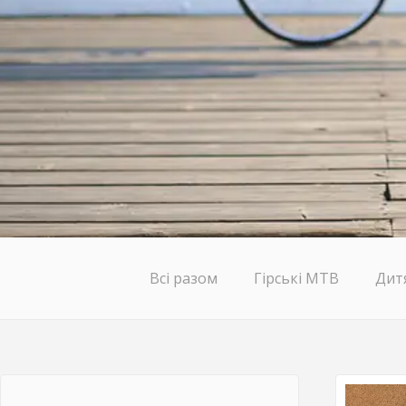
Всі разом
Гірські MTB
Дит