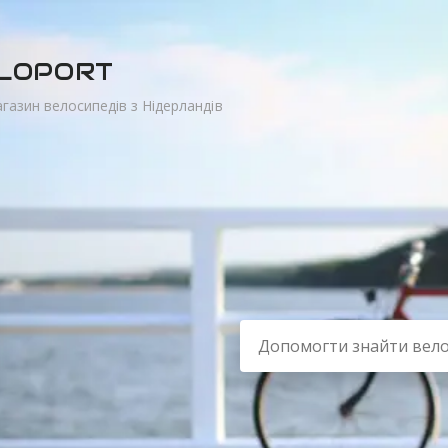
LOPORT
газин велосипедів з Нідерландів