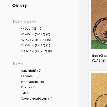
Фільтр
Розмір рами
<40см (XS)
(0)
41-46см (S-17")
(0)
47-52см (M-19")
(0)
53-58см (L-21")
(1)
59-63см (XL-23")
(0)
Шосейний
V2 / Shim
Рами
Алюміній
(0)
Карбон
(0)
Марганець
(0)
Сталь
(1)
Титан
(0)
Хромомолібден
(1)