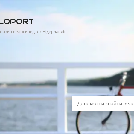
LOPORT
газин велосипедів з Нідерландів