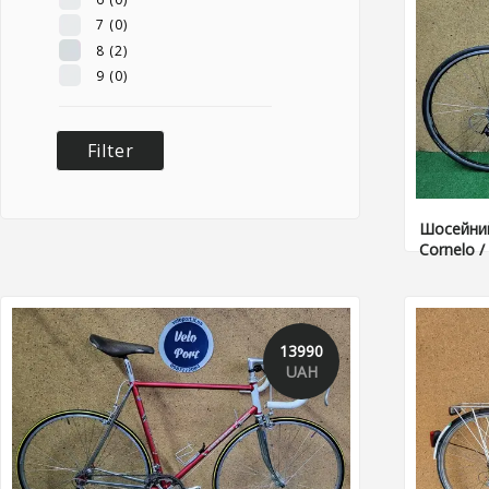
7
(0)
8
(2)
9
(0)
Шосейний
Cornelo 
13990
UAH