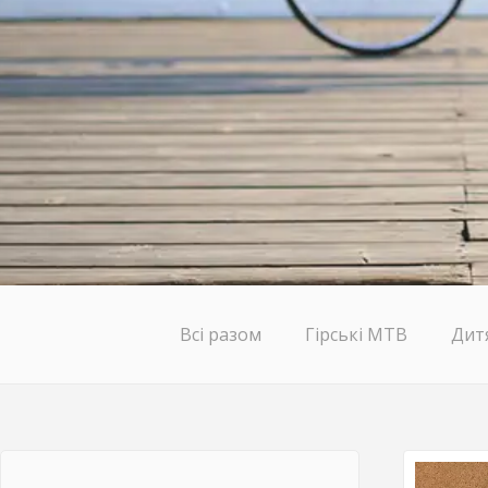
Всі разом
Гірські MTB
Дит