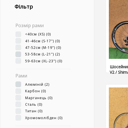
Фільтр
Розмір рами
<40см (XS)
(0)
41-46см (S-17")
(0)
47-52см (M-19")
(0)
53-58см (L-21")
(2)
59-63см (XL-23")
(0)
Шосейний
V2 / Shim
Рами
Алюміній
(2)
Карбон
(0)
Марганець
(0)
Сталь
(0)
Титан
(0)
Хромомолібден
(0)