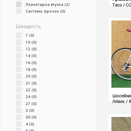
Планетарна втулка
(2)
Taco / CO
Система зірочок
(0)
Швидкість
1
(0)
10
(0)
12
(0)
14
(0)
16
(0)
18
(0)
20
(0)
21
(0)
22
(0)
Шосейний
24
(0)
/Mavic / 
27
(0)
3
(0)
30
(0)
4
(0)
6
(0)